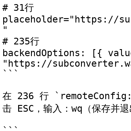
# 31行

placeholder="https://su
" 

# 235行 

backendOptions: [{ value
"https://subconverter.w
```

在 236 行 `remoteCon
击 ESC，输入：wq（保存并退
```
