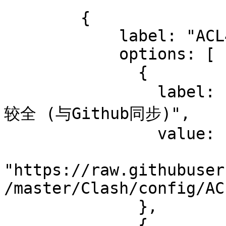
        {

            label: "ACL4SSR",

            options: [

              {

                label: "ACL4SSR_Online 默认版 分组比
较全 (与Github同步)",

                value:

"https://raw.githubuser
/master/Clash/config/AC
              },

              {
