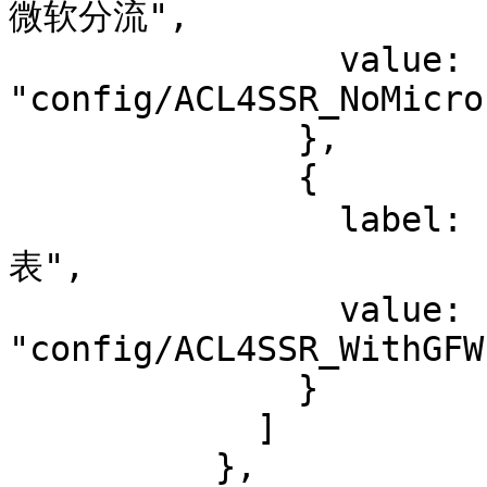
微软分流",

                value: 
"config/ACL4SSR_NoMicro
              },

              {

                label: "ACL4SSR_WithGFW 本地 GFW列
表",

                value: 
"config/ACL4SSR_WithGFW
              }

            ]

          },
