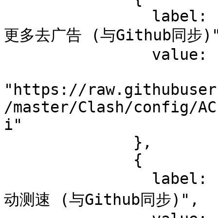
                label: "ACL4SSR_Online_AdblockPlus 
更多去广告 (与Github同步)"
                value:

"https://raw.githubuser
/master/Clash/config/AC
i"

              },

              {

                label: "ACL4SSR_Online_NoAuto 无自
动测速 (与Github同步)",
