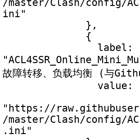
/master/Clash/config/AC
ini"

              },

              {

                label: 
"ACL4SSR_Online_Mini
故障转移、负载均衡 (与Githu
                value:

"https://raw.githubuser
/master/Clash/config/AC
.ini"
