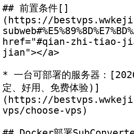
## 前置条件[​]
(https://bestvps.wwkeji
subweb#%E5%89%8D%E7%BD%
href="#qian-zhi-tiao-ji
jian"></a>

* 一台可部署的服务器：[202
定、好用、免费体验)]
(https://bestvps.wwkeji
vps/choose-vps)

## Docker部署SubConverte