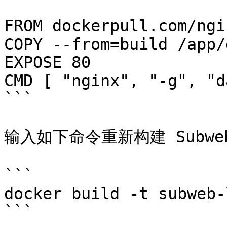
FROM dockerpull.com/ngi
COPY --from=build /app/
EXPOSE 80

CMD [ "nginx", "-g", "d
```

输入如下命令重新构建 Subweb 
```

docker build -t subweb-
```
