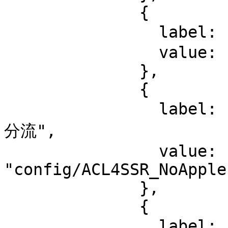
              {

                label: "ACL4SSR_BackCN 本地 回国",

                value: "config/ACL4SSR_BackCN.ini"

              },

              {

                label: "ACL4SSR_NoApple 本地 无苹果
分流",

                value: 
"config/ACL4SSR_NoApple
              },

              {

                label: "ACL4SSR_NoAuto 本地 无自动测