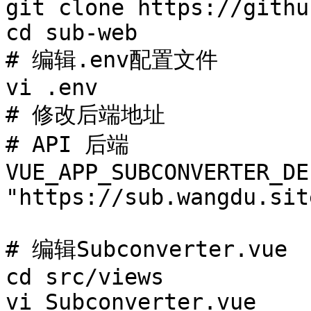
git clone https://githu
cd sub-web 

# 编辑.env配置文件

vi .env 

# 修改后端地址

# API 后端 

VUE_APP_SUBCONVERTER_DE
"https://sub.wangdu.site
# 编辑Subconverter.vue

cd src/views

vi Subconverter.vue  
