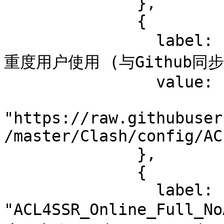
              },

              {

                label: "ACL4SSR_Online_Full 全分组 
重度用户使用 (与Github同步)
                value:

"https://raw.githubuser
/master/Clash/config/AC
              },

              {

                label: 
"ACL4SSR_Online_Full