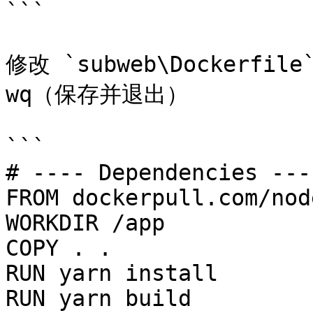
```

修改 `subweb\Dockerf
wq（保存并退出）

```

# ---- Dependencies ----
FROM dockerpull.com/nod
WORKDIR /app

COPY . .

RUN yarn install

RUN yarn build
