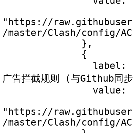
                value:

"https://raw.githubuser
/master/Clash/config/AC
              },

              {

                label: "ACL4SSR_Online_NoReject 无
广告拦截规则 (与Github同步)
                value:

"https://raw.githubuser
/master/Clash/config/AC