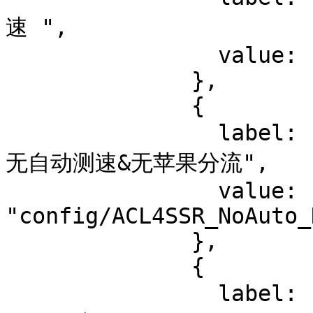
速 ",

                value: "config/ACL4SSR_NoAuto.ini"

              },

              {

                label: "ACL4SSR_NoAuto_NoApple 本地 
无自动测速&无苹果分流",

                value: 
"config/ACL4SSR_NoAuto_
              },

              {

                label: "ACL4SSR_NoMicrosoft 本地 无