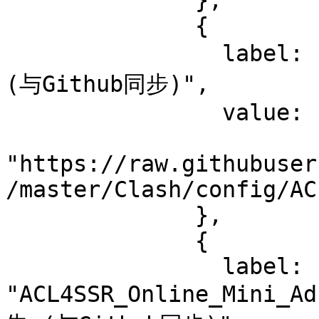
              },

              {

                label: "ACL4SSR_Online_Mini 精简版 
(与Github同步)",

                value:

"https://raw.githubuser
/master/Clash/config/AC
              },

              {

                label: 
"ACL4SSR_Online_Mini