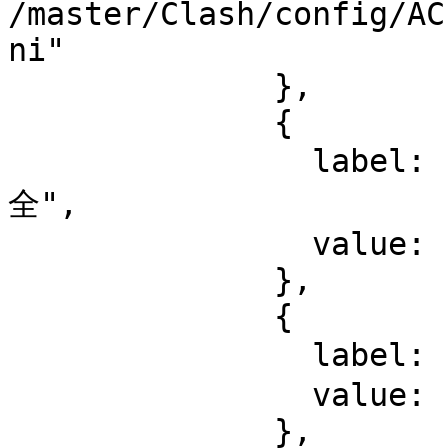
/master/Clash/config/AC
ni"

              },

              {

                label: "ACL4SSR 本地 默认版 分组比较
全",

                value: "config/ACL4SSR.ini"

              },

              {

                label: "ACL4SSR_Mini 本地 精简版",

                value: "config/ACL4SSR_Mini.ini"

              },
