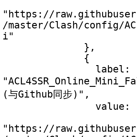
"https://raw.githubuser
/master/Clash/config/AC
i"

              },

              {

                label: 
"ACL4SSR_Online_Mini_
(与Github同步)",

                value:

"https://raw.githubuser