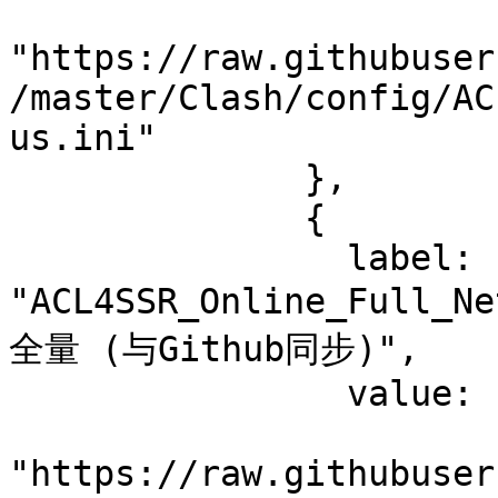
"https://raw.githubuser
/master/Clash/config/AC
us.ini"

              },

              {

                label: 
"ACL4SSR_Online_Ful
全量 (与Github同步)",

                value:

"https://raw.githubuser