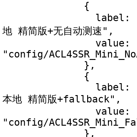
              {

                label: "ACL4SSR_Mini_NoAuto.ini 本
地 精简版+无自动测速",

                value: 
"config/ACL4SSR_Mini_No
              },

              {

                label: "ACL4SSR_Mini_Fallback.ini 
本地 精简版+fallback",

                value: 
"config/ACL4SSR_Mini_Fa
              },
