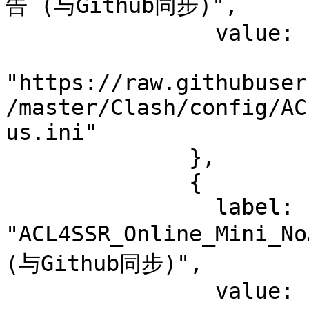
告 (与Github同步)",

                value:

"https://raw.githubuser
/master/Clash/config/AC
us.ini"

              },

              {

                label: 
"ACL4SSR_Online_Mini
(与Github同步)",

                value:
