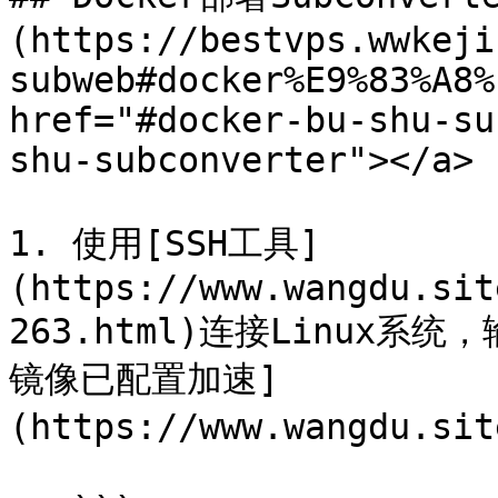
(https://bestvps.wwkeji
subweb#docker%E9%83%A8%
href="#docker-bu-shu-su
shu-subconverter"></a>

1. 使用[SSH工具]
(https://www.wangdu.sit
263.html)连接Linux系
镜像已配置加速]
(https://www.wangdu.sit